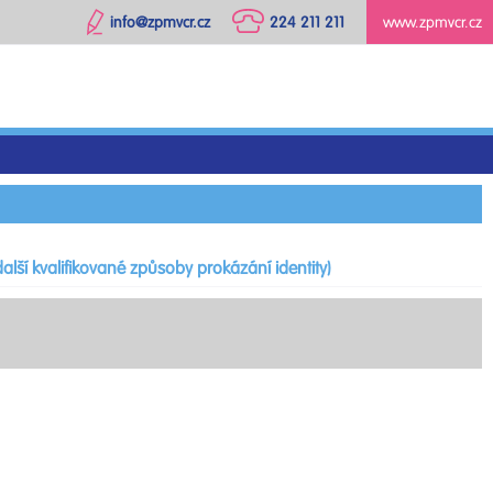
info@zpmvcr.cz
224 211 211
www.zpmvcr.cz
alší kvalifikované způsoby prokázání identity)