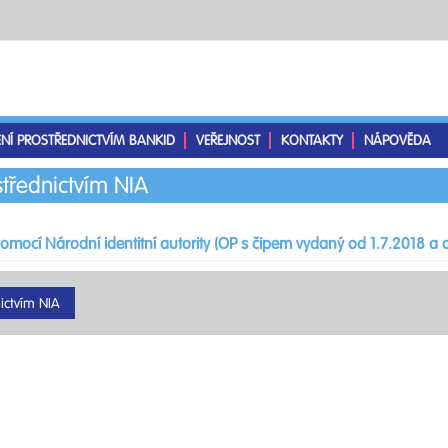
ENÍ PROSTŘEDNICTVÍM BANKID
VEŘEJNOST
KONTAKTY
NÁPOVĚDA
střednictvím NIA
pomocí Národní identitní autority (OP s čipem vydaný od 1.7.2018 a d