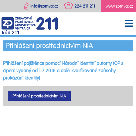
info@zpmvcr.cz
224 211 211
www.zpmvcr.cz
kód 211
Přihlášení prostřednictvím NIA
Přihlášení pojištěnce pomocí Národní identitní autority (OP s
čipem vydaný od 1.7.2018 a další kvalifikované způsoby
prokázání identity)