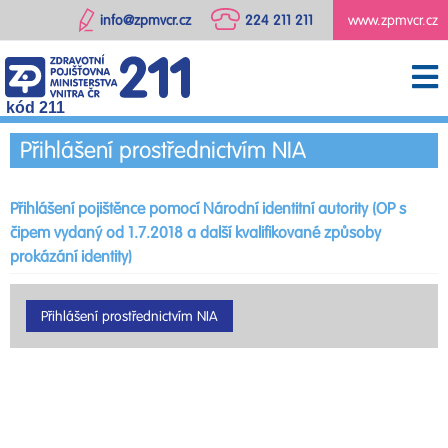
info@zpmvcr.cz
224 211 211
www.zpmvcr.cz
kód 211
Přihlášení prostřednictvím NIA
Přihlášení pojištěnce pomocí Národní identitní autority (OP s
čipem vydaný od 1.7.2018 a další kvalifikované způsoby
prokázání identity)