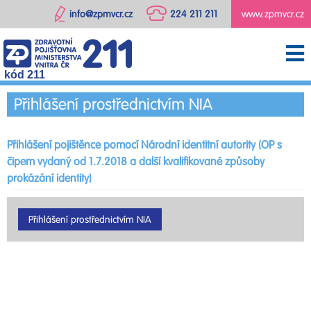
info@zpmvcr.cz
224 211 211
www.zpmvcr.cz
kód 211
Přihlášení prostřednictvím NIA
Přihlášení pojištěnce pomocí Národní identitní autority (OP s
čipem vydaný od 1.7.2018 a další kvalifikované způsoby
prokázání identity)