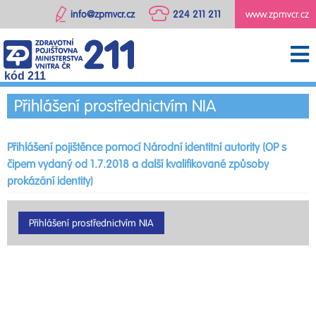
info@zpmvcr.cz
224 211 211
www.zpmvcr.cz
kód 211
Přihlášení prostřednictvím NIA
Přihlášení pojištěnce pomocí Národní identitní autority (OP s
čipem vydaný od 1.7.2018 a další kvalifikované způsoby
prokázání identity)