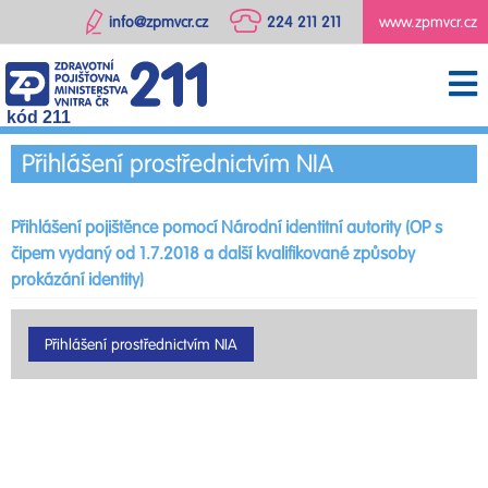
info@zpmvcr.cz
224 211 211
www.zpmvcr.cz
kód 211
Přihlášení prostřednictvím NIA
Přihlášení pojištěnce pomocí Národní identitní autority (OP s
čipem vydaný od 1.7.2018 a další kvalifikované způsoby
prokázání identity)