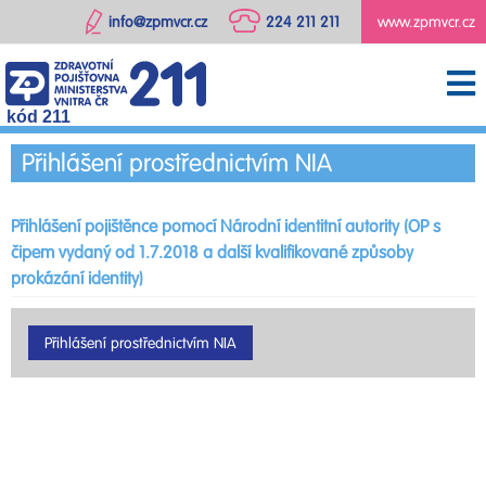
info@zpmvcr.cz
224 211 211
www.zpmvcr.cz
kód 211
Přihlášení prostřednictvím NIA
Přihlášení pojištěnce pomocí Národní identitní autority (OP s
čipem vydaný od 1.7.2018 a další kvalifikované způsoby
prokázání identity)