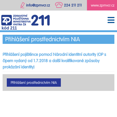
info@zpmvcr.cz
224 211 211
www.zpmvcr.cz
kód 211
Přihlášení prostřednictvím NIA
Přihlášení pojištěnce pomocí Národní identitní autority (OP s
čipem vydaný od 1.7.2018 a další kvalifikované způsoby
prokázání identity)