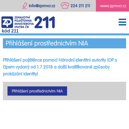
info@zpmvcr.cz
224 211 211
www.zpmvcr.cz
kód 211
Přihlášení prostřednictvím NIA
Přihlášení pojištěnce pomocí Národní identitní autority (OP s
čipem vydaný od 1.7.2018 a další kvalifikované způsoby
prokázání identity)