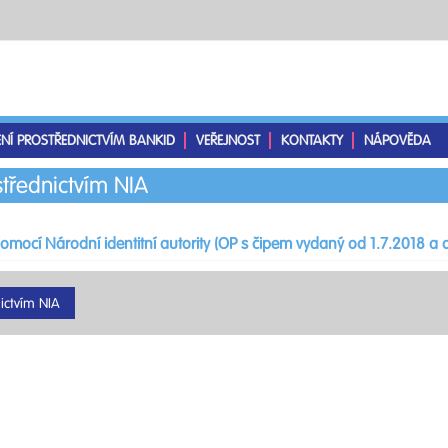
ENÍ PROSTŘEDNICTVÍM BANKID
VEŘEJNOST
KONTAKTY
NÁPOVĚDA
střednictvím NIA
pomocí Národní identitní autority (OP s čipem vydaný od 1.7.2018 a d