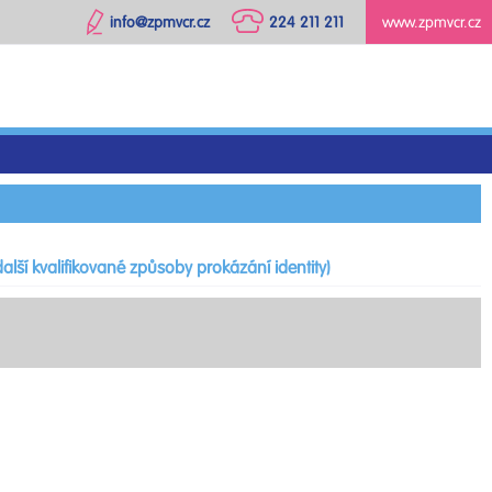
info@zpmvcr.cz
224 211 211
www.zpmvcr.cz
alší kvalifikované způsoby prokázání identity)