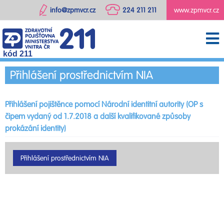
info@zpmvcr.cz
224 211 211
www.zpmvcr.cz
kód 211
Přihlášení prostřednictvím NIA
Přihlášení pojištěnce pomocí Národní identitní autority (OP s
čipem vydaný od 1.7.2018 a další kvalifikované způsoby
prokázání identity)