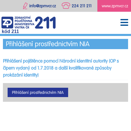
info@zpmvcr.cz
224 211 211
www.zpmvcr.cz
kód 211
Přihlášení prostřednictvím NIA
Přihlášení pojištěnce pomocí Národní identitní autority (OP s
čipem vydaný od 1.7.2018 a další kvalifikované způsoby
prokázání identity)