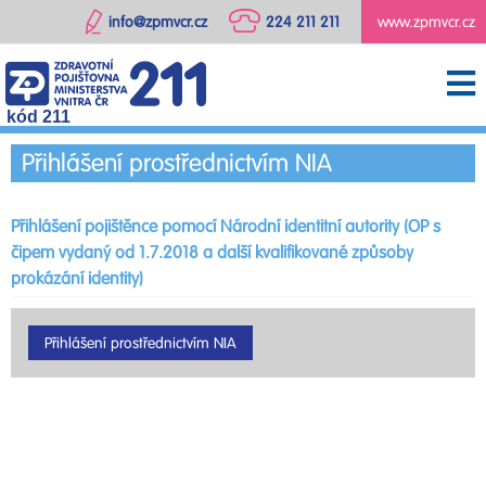
info@zpmvcr.cz
224 211 211
www.zpmvcr.cz
kód 211
Přihlášení prostřednictvím NIA
Přihlášení pojištěnce pomocí Národní identitní autority (OP s
čipem vydaný od 1.7.2018 a další kvalifikované způsoby
prokázání identity)