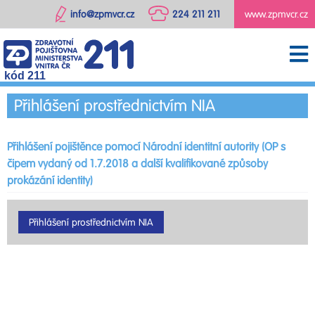
info@zpmvcr.cz
224 211 211
www.zpmvcr.cz
kód 211
Přihlášení prostřednictvím NIA
Přihlášení pojištěnce pomocí Národní identitní autority (OP s
čipem vydaný od 1.7.2018 a další kvalifikované způsoby
prokázání identity)