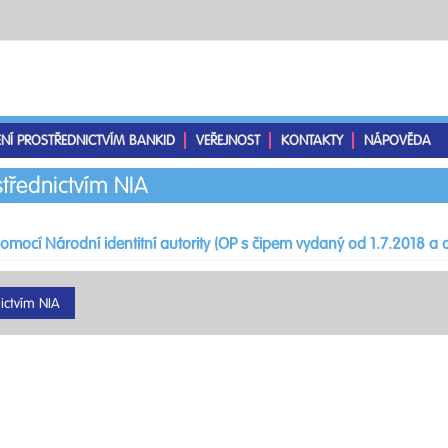
ENÍ PROSTŘEDNICTVÍM BANKID
VEŘEJNOST
KONTAKTY
NÁPOVĚDA
střednictvím NIA
pomocí Národní identitní autority (OP s čipem vydaný od 1.7.2018 a d