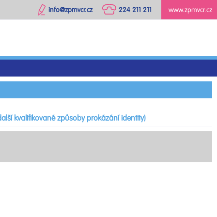
info@zpmvcr.cz
224 211 211
www.zpmvcr.cz
alší kvalifikované způsoby prokázání identity)