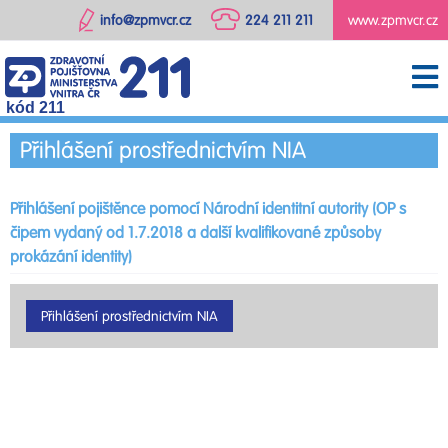
info@zpmvcr.cz
224 211 211
www.zpmvcr.cz
kód 211
Přihlášení prostřednictvím NIA
Přihlášení pojištěnce pomocí Národní identitní autority (OP s
čipem vydaný od 1.7.2018 a další kvalifikované způsoby
prokázání identity)