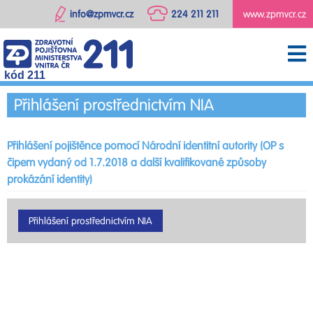
info@zpmvcr.cz
224 211 211
www.zpmvcr.cz
kód 211
Přihlášení prostřednictvím NIA
Přihlášení pojištěnce pomocí Národní identitní autority (OP s
čipem vydaný od 1.7.2018 a další kvalifikované způsoby
prokázání identity)