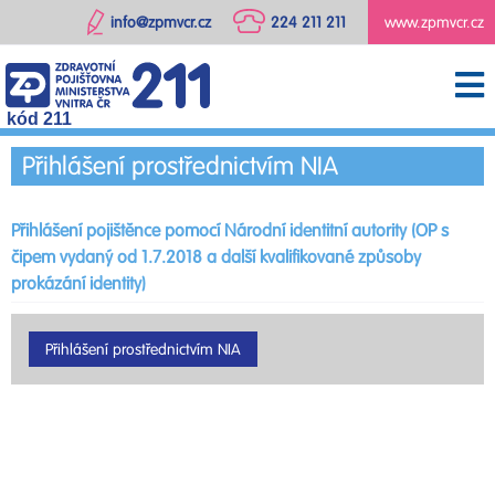
info@zpmvcr.cz
224 211 211
www.zpmvcr.cz
kód 211
Přihlášení prostřednictvím NIA
Přihlášení pojištěnce pomocí Národní identitní autority (OP s
čipem vydaný od 1.7.2018 a další kvalifikované způsoby
prokázání identity)