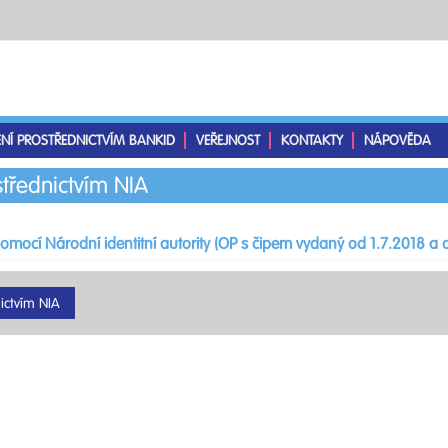
ENÍ PROSTŘEDNICTVÍM BANKID
VEŘEJNOST
KONTAKTY
NÁPOVĚDA
střednictvím NIA
pomocí Národní identitní autority (OP s čipem vydaný od 1.7.2018 a d