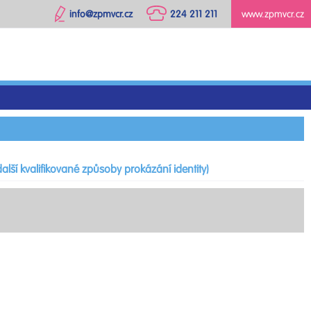
info@zpmvcr.cz
224 211 211
www.zpmvcr.cz
alší kvalifikované způsoby prokázání identity)