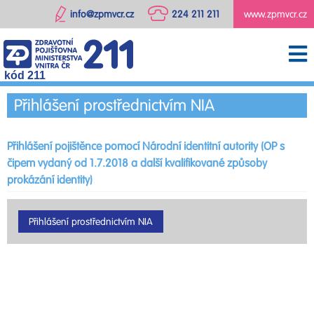
info@zpmvcr.cz
224 211 211
www.zpmvcr.cz
kód 211
Přihlášení prostřednictvím NIA
Přihlášení pojištěnce pomocí Národní identitní autority (OP s
čipem vydaný od 1.7.2018 a další kvalifikované způsoby
prokázání identity)