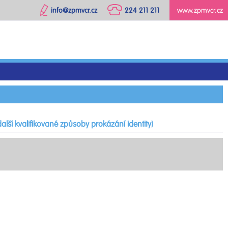
info@zpmvcr.cz
224 211 211
www.zpmvcr.cz
alší kvalifikované způsoby prokázání identity)