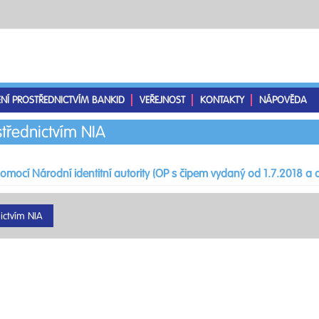
ENÍ PROSTŘEDNICTVÍM BANKID
VEŘEJNOST
KONTAKTY
NÁPOVĚDA
střednictvím NIA
pomocí Národní identitní autority (OP s čipem vydaný od 1.7.2018 a d