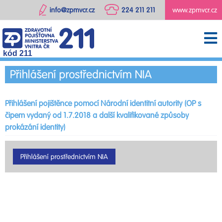
info@zpmvcr.cz
224 211 211
www.zpmvcr.cz
kód 211
Přihlášení prostřednictvím NIA
Přihlášení pojištěnce pomocí Národní identitní autority (OP s
čipem vydaný od 1.7.2018 a další kvalifikované způsoby
prokázání identity)