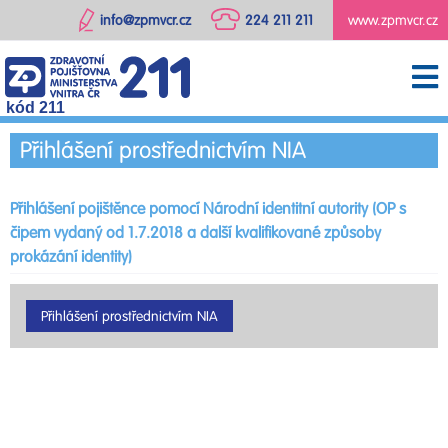
info@zpmvcr.cz
224 211 211
www.zpmvcr.cz
kód 211
Přihlášení prostřednictvím NIA
Přihlášení pojištěnce pomocí Národní identitní autority (OP s
čipem vydaný od 1.7.2018 a další kvalifikované způsoby
prokázání identity)