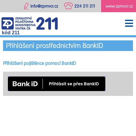
info@zpmvcr.cz
224 211 211
www.zpmvcr.cz
kód 211
Přihlášení prostřednictvím BankID
Přihlášení pojištěnce pomocí BankID