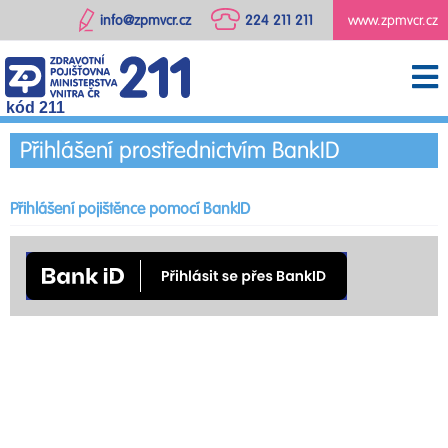
info@zpmvcr.cz
224 211 211
www.zpmvcr.cz
kód 211
Přihlášení prostřednictvím BankID
Přihlášení pojištěnce pomocí BankID