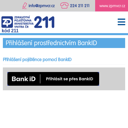
info@zpmvcr.cz
224 211 211
www.zpmvcr.cz
kód 211
Přihlášení prostřednictvím BankID
Přihlášení pojištěnce pomocí BankID