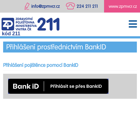
info@zpmvcr.cz
224 211 211
www.zpmvcr.cz
kód 211
Přihlášení prostřednictvím BankID
Přihlášení pojištěnce pomocí BankID