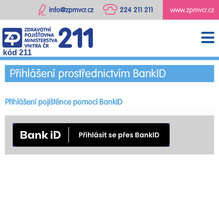
info@zpmvcr.cz
224 211 211
www.zpmvcr.cz
kód 211
Přihlášení prostřednictvím BankID
Přihlášení pojištěnce pomocí BankID