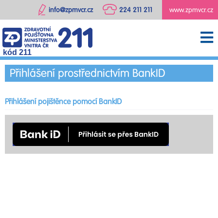
info@zpmvcr.cz
224 211 211
www.zpmvcr.cz
kód 211
Přihlášení prostřednictvím BankID
Přihlášení pojištěnce pomocí BankID