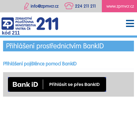
info@zpmvcr.cz
224 211 211
www.zpmvcr.cz
kód 211
Přihlášení prostřednictvím BankID
Přihlášení pojištěnce pomocí BankID