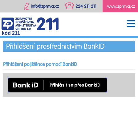
info@zpmvcr.cz
224 211 211
www.zpmvcr.cz
kód 211
Přihlášení prostřednictvím BankID
Přihlášení pojištěnce pomocí BankID