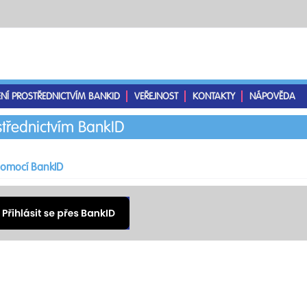
ENÍ PROSTŘEDNICTVÍM BANKID
VEŘEJNOST
KONTAKTY
NÁPOVĚDA
střednictvím BankID
 pomocí BankID