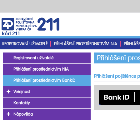
kód 211
REGISTROVANÍ UŽIVATELÉ
PŘIHLÁŠENÍ PROSTŘEDNICTVÍM NIA
PŘIHLÁŠ
Přihlášení pro
Registrovaní uživatelé
Přihlášení prostřednictvím NIA
Přihlášení pojištěnce
Přihlášení prostřednictvím BankID
Veřejnost
Kontakty
Nápověda