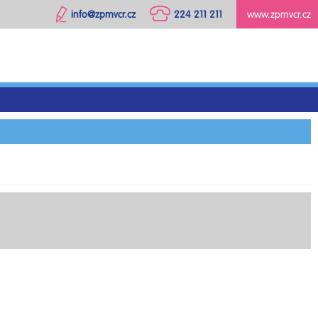
info@zpmvcr.cz
224 211 211
www.zpmvcr.cz