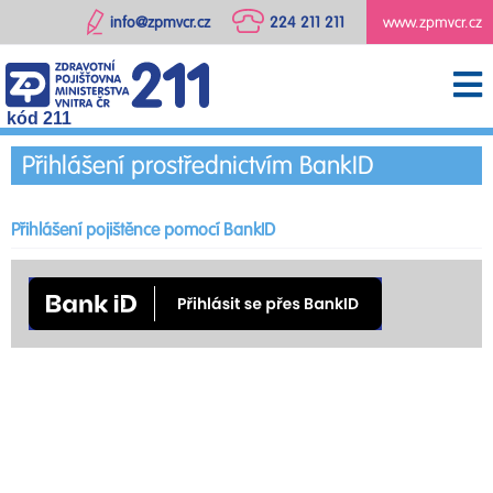
info@zpmvcr.cz
224 211 211
www.zpmvcr.cz
kód 211
Přihlášení prostřednictvím BankID
Přihlášení pojištěnce pomocí BankID