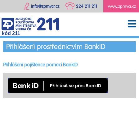
info@zpmvcr.cz
224 211 211
www.zpmvcr.cz
kód 211
Přihlášení prostřednictvím BankID
Přihlášení pojištěnce pomocí BankID