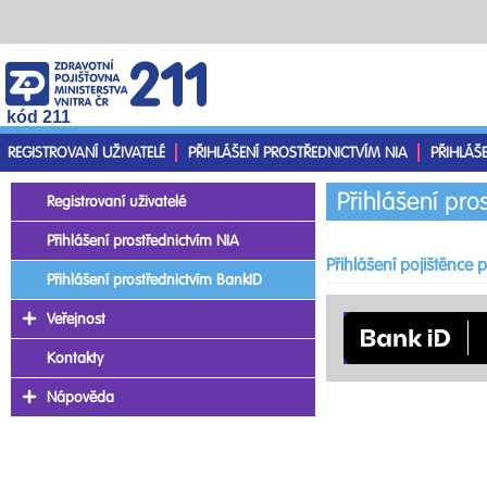
kód 211
REGISTROVANÍ UŽIVATELÉ
PŘIHLÁŠENÍ PROSTŘEDNICTVÍM NIA
PŘIHLÁŠ
Přihlášení pro
Registrovaní uživatelé
Přihlášení prostřednictvím NIA
Přihlášení pojištěnce
Přihlášení prostřednictvím BankID
Veřejnost
Kontakty
Nápověda