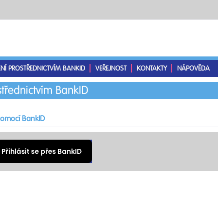
ENÍ PROSTŘEDNICTVÍM BANKID
VEŘEJNOST
KONTAKTY
NÁPOVĚDA
střednictvím BankID
 pomocí BankID