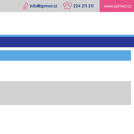
info@zpmvcr.cz
224 211 211
www.zpmvcr.cz