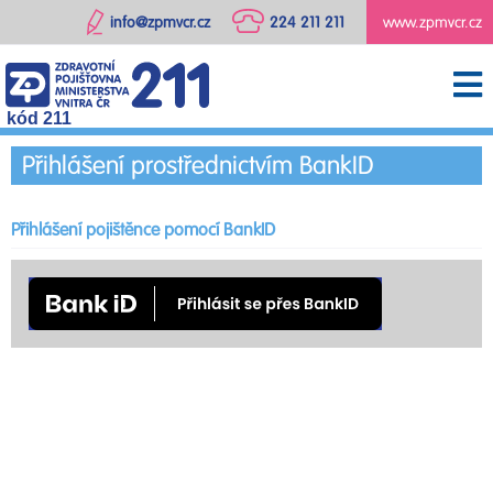
info@zpmvcr.cz
224 211 211
www.zpmvcr.cz
kód 211
Přihlášení prostřednictvím BankID
Přihlášení pojištěnce pomocí BankID