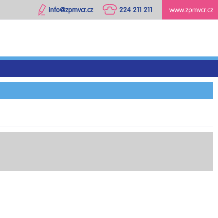
info@zpmvcr.cz
224 211 211
www.zpmvcr.cz