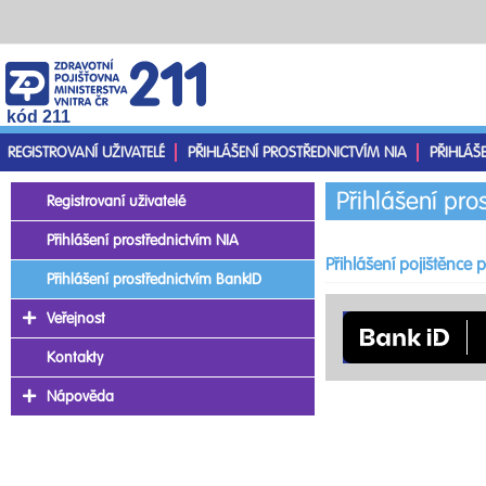
kód 211
REGISTROVANÍ UŽIVATELÉ
PŘIHLÁŠENÍ PROSTŘEDNICTVÍM NIA
PŘIHLÁŠ
Přihlášení pro
Registrovaní uživatelé
Přihlášení prostřednictvím NIA
Přihlášení pojištěnce
Přihlášení prostřednictvím BankID
Veřejnost
Kontakty
Nápověda