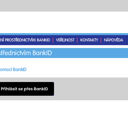
ENÍ PROSTŘEDNICTVÍM BANKID
VEŘEJNOST
KONTAKTY
NÁPOVĚDA
střednictvím BankID
 pomocí BankID