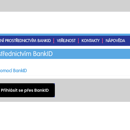
ENÍ PROSTŘEDNICTVÍM BANKID
VEŘEJNOST
KONTAKTY
NÁPOVĚDA
střednictvím BankID
 pomocí BankID