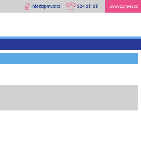
info@zpmvcr.cz
224 211 211
www.zpmvcr.cz