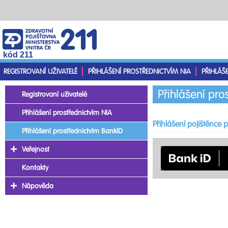
kód 211
REGISTROVANÍ UŽIVATELÉ
PŘIHLÁŠENÍ PROSTŘEDNICTVÍM NIA
PŘIHLÁŠ
Přihlášení pro
Registrovaní uživatelé
Přihlášení prostřednictvím NIA
Přihlášení pojištěnce
Přihlášení prostřednictvím BankID
Veřejnost
Kontakty
Nápověda