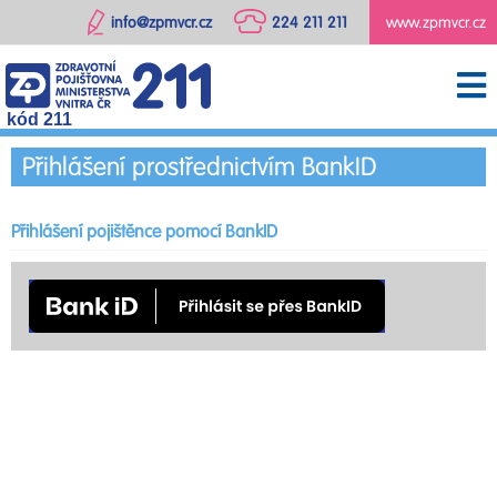
info@zpmvcr.cz
224 211 211
www.zpmvcr.cz
kód 211
Přihlášení prostřednictvím BankID
Přihlášení pojištěnce pomocí BankID