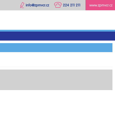
info@zpmvcr.cz
224 211 211
www.zpmvcr.cz