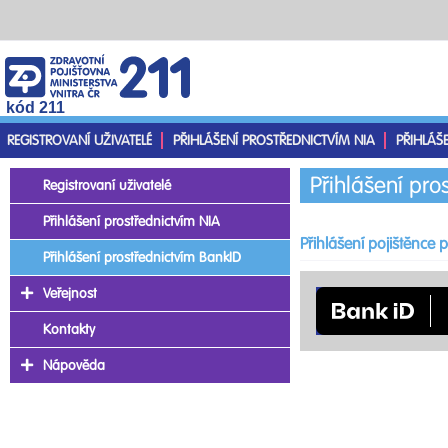
kód 211
REGISTROVANÍ UŽIVATELÉ
PŘIHLÁŠENÍ PROSTŘEDNICTVÍM NIA
PŘIHLÁŠ
Přihlášení pro
Registrovaní uživatelé
Přihlášení prostřednictvím NIA
Přihlášení pojištěnce
Přihlášení prostřednictvím BankID
Veřejnost
Kontakty
Nápověda