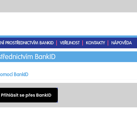
ENÍ PROSTŘEDNICTVÍM BANKID
VEŘEJNOST
KONTAKTY
NÁPOVĚDA
střednictvím BankID
 pomocí BankID