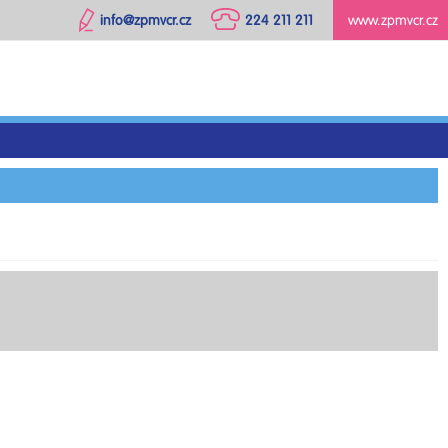
info@zpmvcr.cz
224 211 211
www.zpmvcr.cz