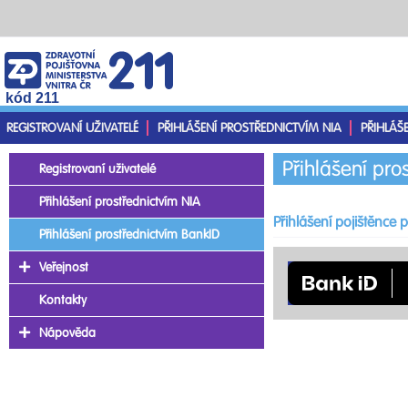
kód 211
REGISTROVANÍ UŽIVATELÉ
PŘIHLÁŠENÍ PROSTŘEDNICTVÍM NIA
PŘIHLÁŠ
Přihlášení pro
Registrovaní uživatelé
Přihlášení prostřednictvím NIA
Přihlášení pojištěnce
Přihlášení prostřednictvím BankID
Veřejnost
Kontakty
Nápověda