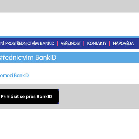
ENÍ PROSTŘEDNICTVÍM BANKID
VEŘEJNOST
KONTAKTY
NÁPOVĚDA
střednictvím BankID
 pomocí BankID