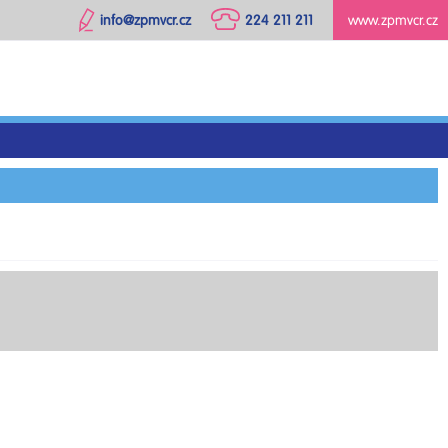
info@zpmvcr.cz
224 211 211
www.zpmvcr.cz