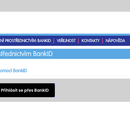
ENÍ PROSTŘEDNICTVÍM BANKID
VEŘEJNOST
KONTAKTY
NÁPOVĚDA
střednictvím BankID
 pomocí BankID