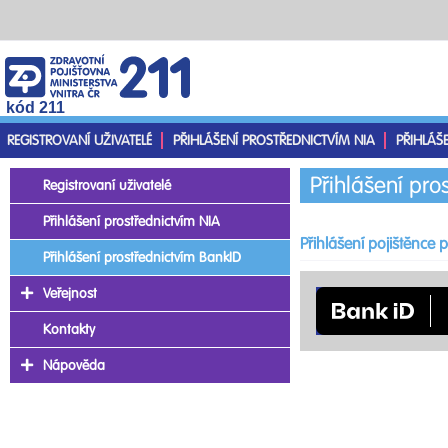
kód 211
REGISTROVANÍ UŽIVATELÉ
PŘIHLÁŠENÍ PROSTŘEDNICTVÍM NIA
PŘIHLÁŠ
Přihlášení pro
Registrovaní uživatelé
Přihlášení prostřednictvím NIA
Přihlášení pojištěnce
Přihlášení prostřednictvím BankID
Veřejnost
Kontakty
Nápověda