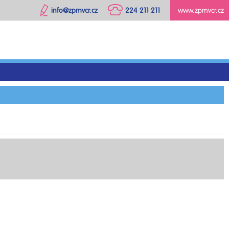
info@zpmvcr.cz
224 211 211
www.zpmvcr.cz