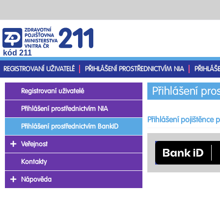
kód 211
REGISTROVANÍ UŽIVATELÉ
PŘIHLÁŠENÍ PROSTŘEDNICTVÍM NIA
PŘIHLÁŠ
Přihlášení pro
Registrovaní uživatelé
Přihlášení prostřednictvím NIA
Přihlášení pojištěnce
Přihlášení prostřednictvím BankID
Veřejnost
Kontakty
Nápověda