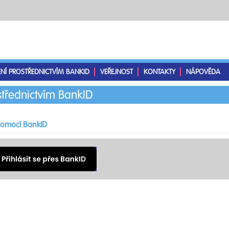
ENÍ PROSTŘEDNICTVÍM BANKID
VEŘEJNOST
KONTAKTY
NÁPOVĚDA
střednictvím BankID
 pomocí BankID