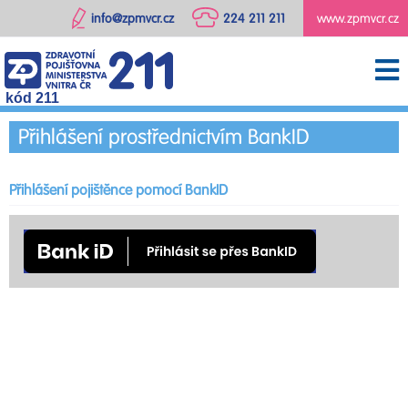
info@zpmvcr.cz
224 211 211
www.zpmvcr.cz
kód 211
Přihlášení prostřednictvím BankID
Přihlášení pojištěnce pomocí BankID