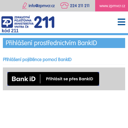
info@zpmvcr.cz
224 211 211
www.zpmvcr.cz
kód 211
Přihlášení prostřednictvím BankID
Přihlášení pojištěnce pomocí BankID