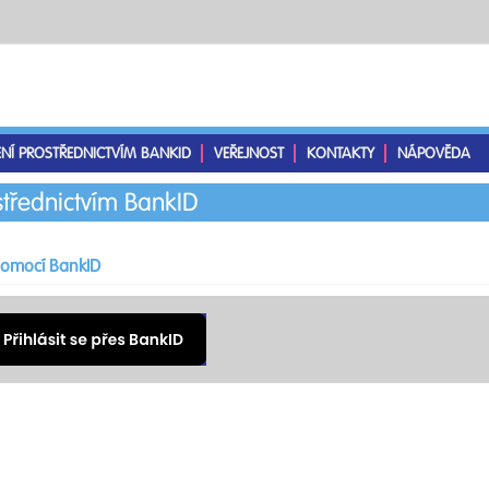
ENÍ PROSTŘEDNICTVÍM BANKID
VEŘEJNOST
KONTAKTY
NÁPOVĚDA
střednictvím BankID
 pomocí BankID