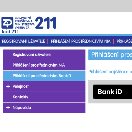
kód 211
REGISTROVANÍ UŽIVATELÉ
PŘIHLÁŠENÍ PROSTŘEDNICTVÍM NIA
PŘIHLÁŠ
Přihlášení pro
Registrovaní uživatelé
Přihlášení prostřednictvím NIA
Přihlášení pojištěnce
Přihlášení prostřednictvím BankID
Veřejnost
Kontakty
Nápověda