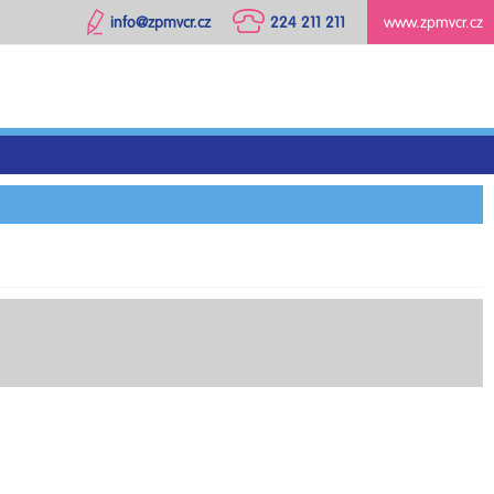
info@zpmvcr.cz
224 211 211
www.zpmvcr.cz