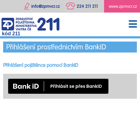
info@zpmvcr.cz
224 211 211
www.zpmvcr.cz
kód 211
Přihlášení prostřednictvím BankID
Přihlášení pojištěnce pomocí BankID