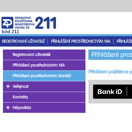
kód 211
REGISTROVANÍ UŽIVATELÉ
PŘIHLÁŠENÍ PROSTŘEDNICTVÍM NIA
PŘIHLÁŠ
Přihlášení pro
Registrovaní uživatelé
Přihlášení prostřednictvím NIA
Přihlášení pojištěnce
Přihlášení prostřednictvím BankID
Veřejnost
Kontakty
Nápověda