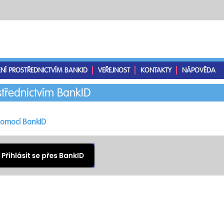
ENÍ PROSTŘEDNICTVÍM BANKID
VEŘEJNOST
KONTAKTY
NÁPOVĚDA
střednictvím BankID
 pomocí BankID