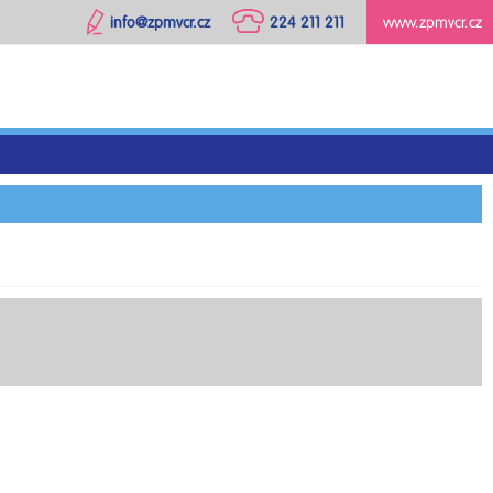
info@zpmvcr.cz
224 211 211
www.zpmvcr.cz