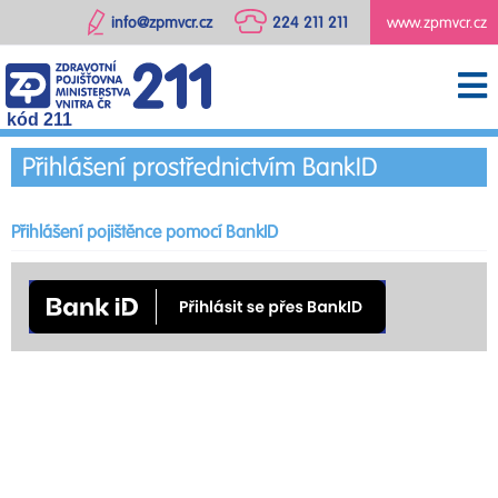
info@zpmvcr.cz
224 211 211
www.zpmvcr.cz
kód 211
Přihlášení prostřednictvím BankID
Přihlášení pojištěnce pomocí BankID