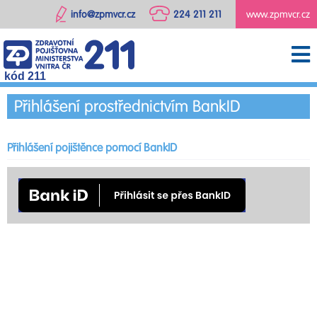
info@zpmvcr.cz
224 211 211
www.zpmvcr.cz
kód 211
Přihlášení prostřednictvím BankID
Přihlášení pojištěnce pomocí BankID